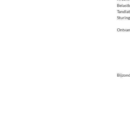
Belast
Tandlat
Sturing
Ontvan
Bijzon