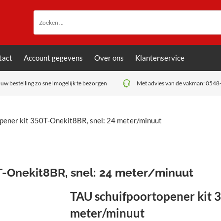
tact
Account gegevens
Over ons
Klantenservice
uw bestelling zo snel mogelijk te bezorgen
Met advies van de vakman: 0548
pener kit 350T-Onekit8BR, snel: 24 meter/minuut
T-Onekit8BR, snel: 24 meter/minuut
TAU schuifpoortopener kit 
meter/minuut