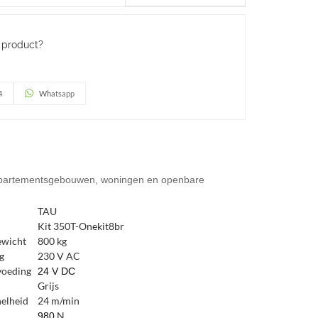
t product?
4
Whatsapp
ij appartementsgebouwen, woningen en openbare
TAU
Kit 350T-Onekit8br
ewicht
800 kg
g
230 V AC
oeding
24 V DC
Grijs
nelheid
24 m/min
N
980