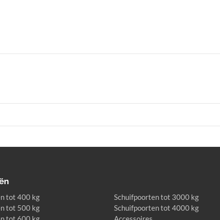
ën
n tot 400 kg
Schuifpoorten tot 3000 kg
n tot 500 kg
Schuifpoorten tot 4000 kg
n tot 600 kg
Accessoires