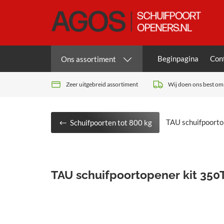
Beginpagina
Con
Ons assortiment
Zeer uitgebreid assortiment
Wij doen ons best om 
TAU schuifpoorto
Schuifpoorten tot 800 kg
TAU schuifpoortopener kit 350