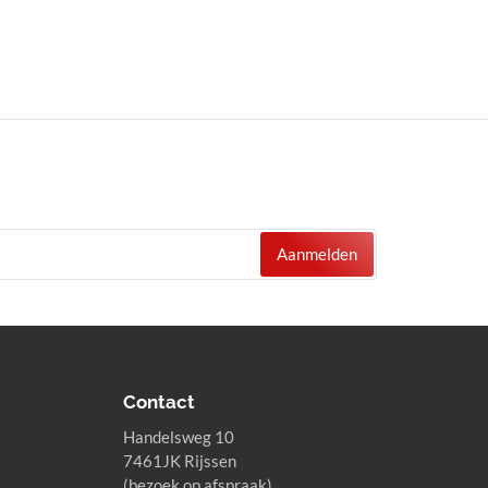
Aanmelden
Contact
Handelsweg 10
7461JK Rijssen
(bezoek op afspraak)