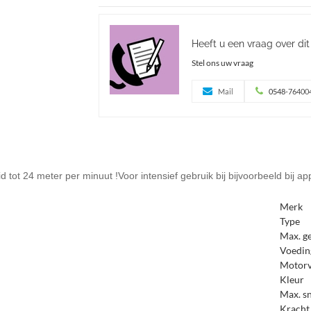
Heeft u een vraag over di
Stel ons uw vraag
Mail
0548-76400
id tot 24 meter per minuut !Voor intensief gebruik bij bijvoorbeeld b
Merk
Type
Max. g
Voedin
Motorv
Kleur
Max. s
Kracht