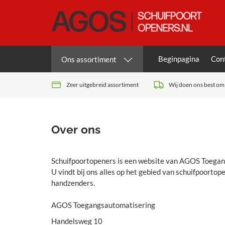
Beginpagina
Con
Ons assortiment
Zeer uitgebreid assortiment
Wij doen ons best om 
Over ons
Schuifpoortopeners is een website van
AGOS Toegan
U vindt bij ons alles op het gebied van schuifpoorto
handzenders.
AGOS Toegangsautomatisering
Handelsweg 10