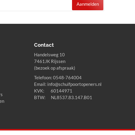
Aanmelden
Contact
Handelsweg 10
7461JK Rijssen
(bezoek op afspraak)
Telefoon: 0548-764004
Email: info@schuifpoortopeners.nl
KVK: 60144971
rs
BTW: NL8537.83.147.B01
en