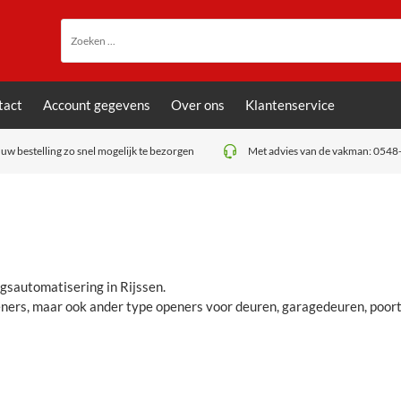
tact
Account gegevens
Over ons
Klantenservice
uw bestelling zo snel mogelijk te bezorgen
Met advies van de vakman: 0548
gsautomatisering
in Rijssen.
peners, maar ook ander type openers voor deuren, garagedeuren, poort